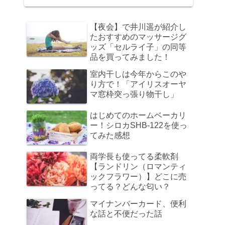
【夜会】で井川遥が紹介し
たおすすめのマッサージグ
ッズ「セルライ子」の同等
品を買ってみました！
室内干しは今年からこのや
り方で！「アイリスオーヤ
マ窓枠突っ張り物干し」
はじめてのホームベーカリ
ー！シロカSHB-122を使っ
てみた感想
両学長も使ってる柔軟剤
【ランドリン（ロマンティ
ックフラワー）】どこに売
ってる？どんな匂い？
マイナンバーカード、便利
な話と不便だった話