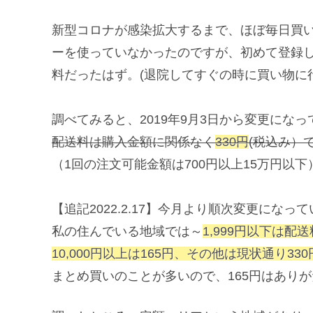
新型コロナが感染拡大するまで、ほぼ毎日買
ーを使っていなかったのですが、初めて登録し
料だったはず。(退院してすぐの時に買い物に
調べてみると、2019年9月3日から変更にな
配送料は購入金額に関係なく
330円
(税込み）
（1回の注文可能金額は700円以上15万円以下
【追記2022.2.17】今月より順次変更になっ
私の住んでいる地域では～
1,999円以下は配送
10,000円以上は165円、その他は現状通り33
まとめ買いのことが多いので、165円はあり