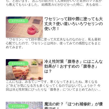
ら、と思います。 おふろの防カビくん煙剤がいいと近所のママ友か
ら教えてもらいました。 結構黒カビがひどかった時に、夫も会社の
方から同じことを聞いていました。 これは試してみる価値あるか
も、と思い使ってみました。
ワセリンって顔や唇に塗っても大
おすすめ商品
丈夫？使い道いろいろワセリンの
使い方！
「ワセリン」って顔や唇に塗って大丈夫なものなのかと、私も最初
心配でしたので、ワセリンとは何か、使ってみての感想などをまと
めてみます。
冷え性対策「腹巻き」にはこんな
おすすめ商品
効果が！おすすめの「腹巻き」
は？
こんにちは。みるてぃーです。寒くなってきましたね。寒くなる
と”冷え”が気になる方も多くなってくるのではないでしょうか？ 今
回は冷え性対策にぴったりな「腹巻き」についてまとめてみたいと
思います。
魔法の針？「ほつれ補修針」が優
おすすめ商品
秀です！