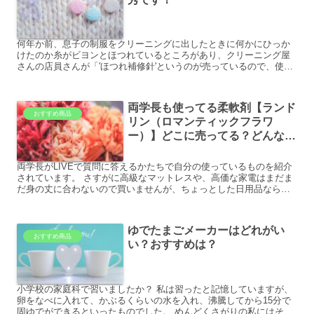
何年か前、息子の制服をクリーニングに出したときに何かにひっか
けたのか糸がビヨンとほつれているところがあり、クリーニング屋
さんの店員さんが「'ほつれ補修針'というのが売っているので、使わ
れるといいですよ」と教えてくれました。うっかり服をひっかけて
しまった方、ほつれが気になっていらっしゃる方の参考になるとう
れしいです。
両学長も使ってる柔軟剤【ランド
おすすめ商品
リン（ロマンティックフラワ
ー）】どこに売ってる？どんな匂
い？
両学長がLIVEで質問に答えるかたちで自分の使っているものを紹介
されています。 さすがに高級なマットレスや、高価な家電はまだま
だ身の丈に合わないので買いませんが、ちょっとした日用品なら真
似できると思い、購入してみました。
ゆでたまごメーカーはどれがい
おすすめ商品
い？おすすめは？
小学校の家庭科で習いましたか？ 私は習ったと記憶していますが、
卵をなべに入れて、かぶるくらいの水を入れ、沸騰してから15分で
固ゆでができるといったものでした。 めんどくさがりの私にはそん