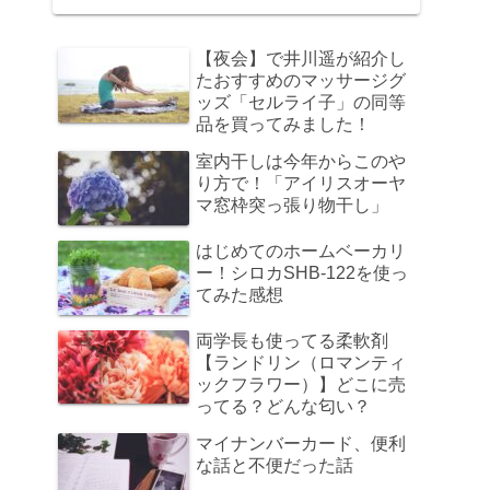
【夜会】で井川遥が紹介し
たおすすめのマッサージグ
ッズ「セルライ子」の同等
品を買ってみました！
室内干しは今年からこのや
り方で！「アイリスオーヤ
マ窓枠突っ張り物干し」
はじめてのホームベーカリ
ー！シロカSHB-122を使っ
てみた感想
両学長も使ってる柔軟剤
【ランドリン（ロマンティ
ックフラワー）】どこに売
ってる？どんな匂い？
マイナンバーカード、便利
な話と不便だった話