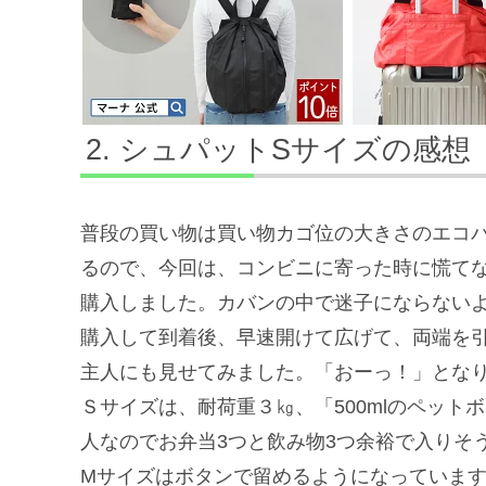
シュパットSサイズの感想
普段の買い物は買い物カゴ位の大きさのエコ
るので、今回は、コンビニに寄った時に慌て
購入しました。カバンの中で迷子にならない
購入して到着後、早速開けて広げて、両端を
主人にも見せてみました。「おーっ！」となり
Ｓサイズは、耐荷重３㎏、「500mlのペット
人なのでお弁当3つと飲み物3つ余裕で入りそ
Mサイズはボタンで留めるようになっていま